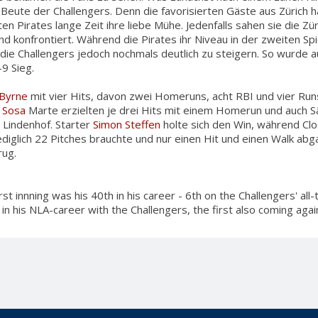
re Beute der Challengers. Denn die favorisierten Gäste aus Zürich 
en Pirates lange Zeit ihre liebe Mühe. Jedenfalls sahen sie die Zü
d konfrontiert. Während die Pirates ihr Niveau in der zweiten Spie
 die Challengers jedoch nochmals deutlich zu steigern. So wurde
9 Sieg.
Byrne
mit vier Hits, davon zwei Homeruns, acht RBI und vier Ru
 Sosa
Marte erzielten je drei Hits mit einem Homerun und auch Sän
 Lindenhof. Starter
Simon Steffen
holte sich den Win, während Cl
lediglich 22 Pitches brauchte und nur einen Hit und einen Walk abga
rug.
rst innning was his 40th in his career - 6th on the Challengers' all-ti
 in his NLA-career with the Challengers, the first also coming aga