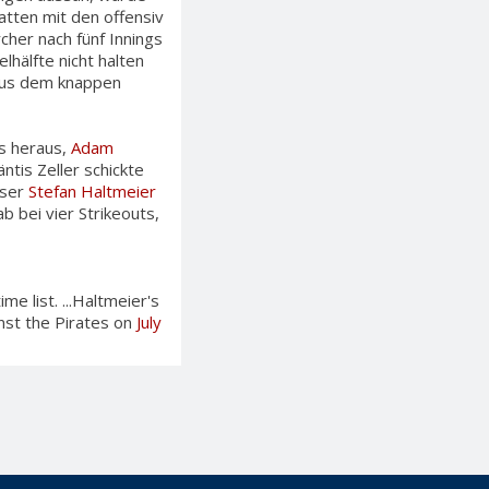
hatten mit den offensiv
rcher nach fünf Innings
lhälfte nicht halten
 aus dem knappen
ns heraus,
Adam
tis Zeller schickte
oser
Stefan Haltmeier
b bei vier Strikeouts,
me list. ...Haltmeier's
inst the Pirates on
July