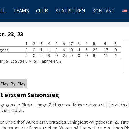
ALL
TEAMS
CLUB
STATISTIKEN
KONTAKT
. 23, 23
1
2
3
4
5
6
7
8
9
R
H
E
gers
2
0
1
1
2
6
0
4
6
22
17
0
2
0
2
3
0
2
0
0
0
9
11
4
en, S.
L:
Sutter, N.
S:
Haltmeier, S.
Play-By-Play
t erstem Saisonsieg
gegen die Pirates lange Zeit grosse Mühe, setzen sich letztlich a
n zum Opfer.
er Lindenhof wurde ein veritables Schlagfestival geboten. 28 Hi
s bekamen die Fans zu sehen. Was zunächst nach einem zähen Ri