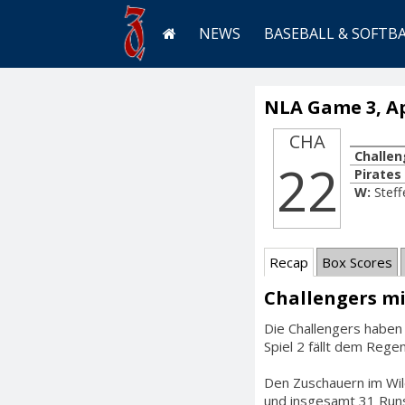
NEWS
BASEBALL & SOFTB
NLA Game 3, Apr
CHA
Challen
22
Pirates
W:
Steff
Recap
Box Scores
Challengers mi
Die Challengers haben 
Spiel 2 fällt dem Rege
Den Zuschauern im Wil
und insgesamt 31 Run