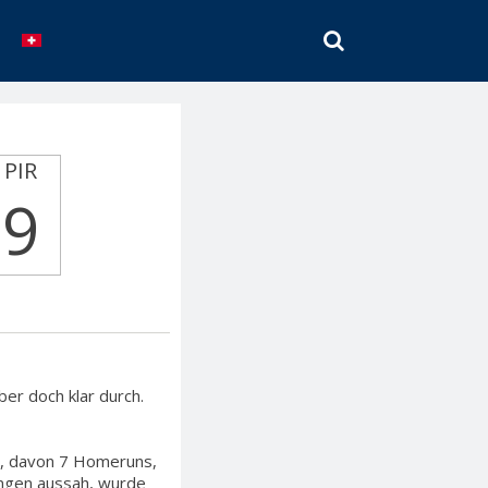
SEARCH
PIR
9
ber doch klar durch.
ts, davon 7 Homeruns,
ngen aussah, wurde