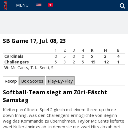
S
MENU
SB Game 17, Jul. 08, 23
1
2
3
4
R
H
E
Cardinals
0
5
0
0
5
2
4
Challengers
5
3
2
5
15
12
1
W:
Mc Cants, T.
L:
Senti, S.
Recap
Box Scores
Play-By-Play
Softball-Team siegt am Züri-Fäscht
Samstag
Kleiterp eröffnete Spiel 2 gleich mit einem three-up three-
down Inning, was den Challengers ermöglichte von Beginn
weg das Kommando zu übernehmen. Taylor Mc Cants lieferte
zwei Nuller-Innings ab, in denen sie nur zwei Hits abgab bei