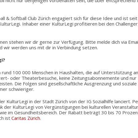
ll nicht nur denjenigen vorbehalten sein, die über entsprechend fi
l & Softball Club Zürich engagiert sich für diese Idee und ist sei
lturLegi. Inhaber einer KulturLegi profitieren bei den Challenge
nen stehen wir dir gerne zur Verfügung. Bitte melde dich via Emai
d wir werden uns mit dir in Verbindung setzen.
gi?
n rund 100 000 Menschen in Haushalten, die auf Unterstützung an
zert- oder Theaterbesuche, keine Zeitungsabonnemente und nur 
isten. Die Folgen sind gesellschaftliche Ausgrenzung und soziale 
mer schwieriger.
r KulturLegi in der Stadt Zürich von der IG Sozialhilfe lanciert.
k der KulturLegi von Vergünstigungen bei kulturellen Veranstaltu
ie im Gesundheitsbereich. Der Rabatt beträgt 30 bis 70 Prozent
ch ist
Caritas Zürich
.