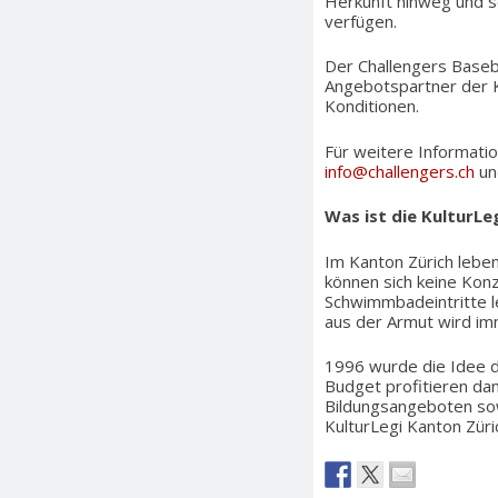
Herkunft hinweg und so
verfügen.
Der Challengers Basebal
Angebotspartner der Ku
Konditionen.
Für weitere Informatio
info@challengers.ch
un
Was ist die KulturLe
Im Kanton Zürich lebe
können sich keine Kon
Schwimmbadeintritte le
aus der Armut wird im
1996 wurde die Idee de
Budget profitieren dan
Bildungsangeboten sow
KulturLegi Kanton Züri