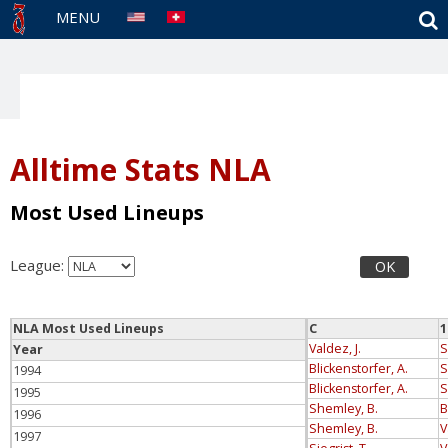
S
MENU
Alltime Stats NLA
Most Used Lineups
League:
OK
NLA Most Used Lineups
C
1
Valdez, J.
S
Year
Blickenstorfer, A.
S
1994
Blickenstorfer, A.
S
1995
Shemley, B.
B
1996
Shemley, B.
V
1997