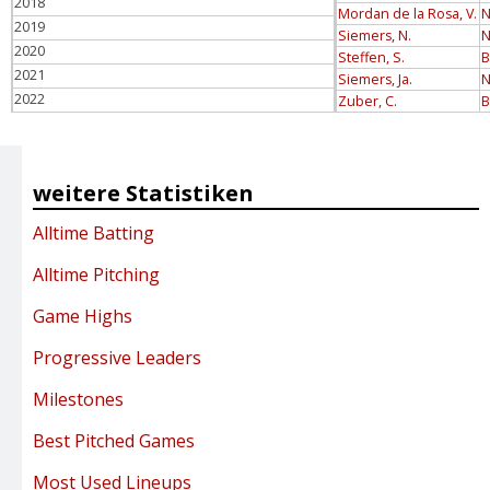
2018
Mordan de la Rosa, V.
N
2019
Siemers, N.
N
2020
Steffen, S.
B
2021
Siemers, Ja.
N
2022
Zuber, C.
B
2023
2024
2025
weitere Statistiken
2026
Alltime Batting
Alltime Pitching
Game Highs
Progressive Leaders
Milestones
Best Pitched Games
Most Used Lineups