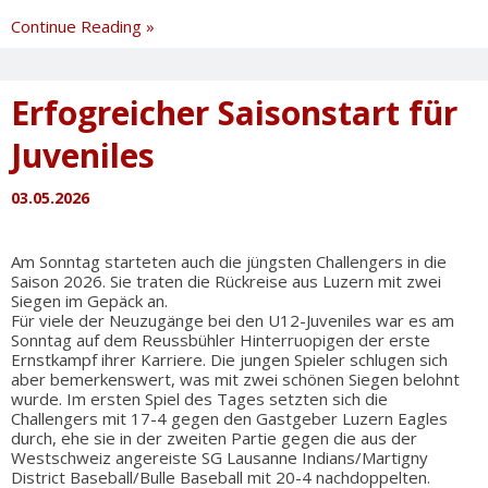
World
Continue Reading »
Baseball
Softball
Day
Erfogreicher Saisonstart für
am
Sonntag
Juveniles
03.05.2026
Am Sonntag starteten auch die jüngsten Challengers in die
Saison 2026. Sie traten die Rückreise aus Luzern mit zwei
Siegen im Gepäck an.
Für viele der Neuzugänge bei den U12-Juveniles war es am
Sonntag auf dem Reussbühler Hinterruopigen der erste
Ernstkampf ihrer Karriere. Die jungen Spieler schlugen sich
aber bemerkenswert, was mit zwei schönen Siegen belohnt
wurde. Im ersten Spiel des Tages setzten sich die
Challengers mit 17-4 gegen den Gastgeber Luzern Eagles
durch, ehe sie in der zweiten Partie gegen die aus der
Westschweiz angereiste SG Lausanne Indians/Martigny
District Baseball/Bulle Baseball mit 20-4 nachdoppelten.