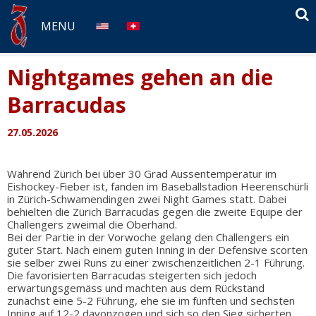
S
MENU
Nightgames gehen an die
Barracudas
27.05.2026
Während Zürich bei über 30 Grad Aussentemperatur im
Eishockey-Fieber ist, fanden im Baseballstadion Heerenschürli
in Zürich-Schwamendingen zwei Night Games statt. Dabei
behielten die Zürich Barracudas gegen die zweite Equipe der
Challengers zweimal die Oberhand.
Bei der Partie in der Vorwoche gelang den Challengers ein
guter Start. Nach einem guten Inning in der Defensive scorten
sie selber zwei Runs zu einer zwischenzeitlichen 2-1 Führung.
Die favorisierten Barracudas steigerten sich jedoch
erwartungsgemäss und machten aus dem Rückstand
zunächst eine 5-2 Führung, ehe sie im fünften und sechsten
Inning auf 12-2 davonzogen und sich so den Sieg sicherten.