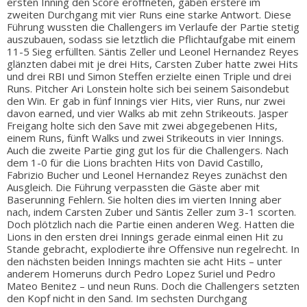
ersten Inning den Score eröffneten, gaben erstere im
zweiten Durchgang mit vier Runs eine starke Antwort. Diese
Führung wussten die Challengers im Verlaufe der Partie stetig
auszubauen, sodass sie letztlich die Pflichtaufgabe mit einem
11-5 Sieg erfüllten. Säntis Zeller und Leonel Hernandez Reyes
glänzten dabei mit je drei Hits, Carsten Zuber hatte zwei Hits
und drei RBI und Simon Steffen erzielte einen Triple und drei
Runs. Pitcher Ari Lonstein holte sich bei seinem Saisondebut
den Win. Er gab in fünf Innings vier Hits, vier Runs, nur zwei
davon earned, und vier Walks ab mit zehn Strikeouts. Jasper
Freigang holte sich den Save mit zwei abgegebenen Hits,
einem Runs, fünft Walks und zwei Strikeouts in vier Innings.
Auch die zweite Partie ging gut los für die Challengers. Nach
dem 1-0 für die Lions brachten Hits von David Castillo,
Fabrizio Bucher und Leonel Hernandez Reyes zunächst den
Ausgleich. Die Führung verpassten die Gäste aber mit
Baserunning Fehlern. Sie holten dies im vierten Inning aber
nach, indem Carsten Zuber und Säntis Zeller zum 3-1 scorten.
Doch plötzlich nach die Partie einen anderen Weg. Hatten die
Lions in den ersten drei Innings gerade einmal einen Hit zu
Stande gebracht, explodierte ihre Offensive nun regelrecht. In
den nächsten beiden Innings machten sie acht Hits – unter
anderem Homeruns durch Pedro Lopez Suriel und Pedro
Mateo Benitez – und neun Runs. Doch die Challengers setzten
den Kopf nicht in den Sand. Im sechsten Durchgang