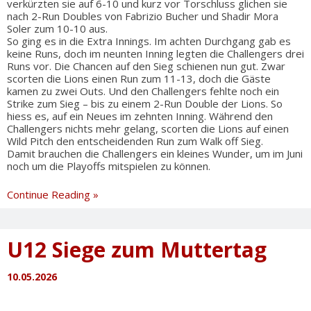
verkürzten sie auf 6-10 und kurz vor Torschluss glichen sie
nach 2-Run Doubles von Fabrizio Bucher und Shadir Mora
Soler zum 10-10 aus.
So ging es in die Extra Innings. Im achten Durchgang gab es
keine Runs, doch im neunten Inning legten die Challengers drei
Runs vor. Die Chancen auf den Sieg schienen nun gut. Zwar
scorten die Lions einen Run zum 11-13, doch die Gäste
kamen zu zwei Outs. Und den Challengers fehlte noch ein
Strike zum Sieg – bis zu einem 2-Run Double der Lions. So
hiess es, auf ein Neues im zehnten Inning. Während den
Challengers nichts mehr gelang, scorten die Lions auf einen
Wild Pitch den entscheidenden Run zum Walk off Sieg.
Damit brauchen die Challengers ein kleines Wunder, um im Juni
noch um die Playoffs mitspielen zu können.
Rückschlag
Continue Reading »
nach
Drama
in
U12 Siege zum Muttertag
Extra-
Innings
10.05.2026