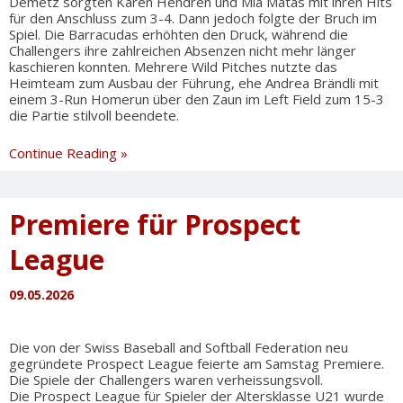
Demetz sorgten Karen Hendren und Mia Matas mit ihren Hits
für den Anschluss zum 3-4. Dann jedoch folgte der Bruch im
Spiel. Die Barracudas erhöhten den Druck, während die
Challengers ihre zahlreichen Absenzen nicht mehr länger
kaschieren konnten. Mehrere Wild Pitches nutzte das
Heimteam zum Ausbau der Führung, ehe Andrea Brändli mit
einem 3-Run Homerun über den Zaun im Left Field zum 15-3
die Partie stilvoll beendete.
Softball-
Continue Reading »
Derby
an
die
Premiere für Prospect
Barracudas
League
09.05.2026
Die von der Swiss Baseball and Softball Federation neu
gegründete Prospect League feierte am Samstag Premiere.
Die Spiele der Challengers waren verheissungsvoll.
Die Prospect League für Spieler der Altersklasse U21 wurde