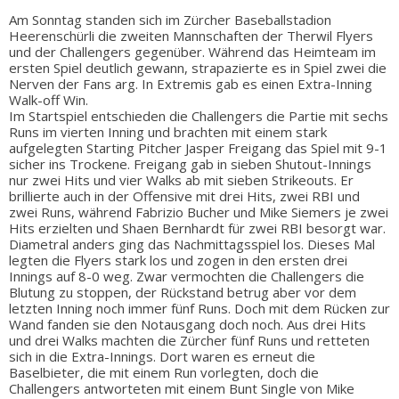
Am Sonntag standen sich im Zürcher Baseballstadion
Heerenschürli die zweiten Mannschaften der Therwil Flyers
und der Challengers gegenüber. Während das Heimteam im
ersten Spiel deutlich gewann, strapazierte es in Spiel zwei die
Nerven der Fans arg. In Extremis gab es einen Extra-Inning
Walk-off Win.
Im Startspiel entschieden die Challengers die Partie mit sechs
Runs im vierten Inning und brachten mit einem stark
aufgelegten Starting Pitcher Jasper Freigang das Spiel mit 9-1
sicher ins Trockene. Freigang gab in sieben Shutout-Innings
nur zwei Hits und vier Walks ab mit sieben Strikeouts. Er
brillierte auch in der Offensive mit drei Hits, zwei RBI und
zwei Runs, während Fabrizio Bucher und Mike Siemers je zwei
Hits erzielten und Shaen Bernhardt für zwei RBI besorgt war.
Diametral anders ging das Nachmittagsspiel los. Dieses Mal
legten die Flyers stark los und zogen in den ersten drei
Innings auf 8-0 weg. Zwar vermochten die Challengers die
Blutung zu stoppen, der Rückstand betrug aber vor dem
letzten Inning noch immer fünf Runs. Doch mit dem Rücken zur
Wand fanden sie den Notausgang doch noch. Aus drei Hits
und drei Walks machten die Zürcher fünf Runs und retteten
sich in die Extra-Innings. Dort waren es erneut die
Baselbieter, die mit einem Run vorlegten, doch die
Challengers antworteten mit einem Bunt Single von Mike