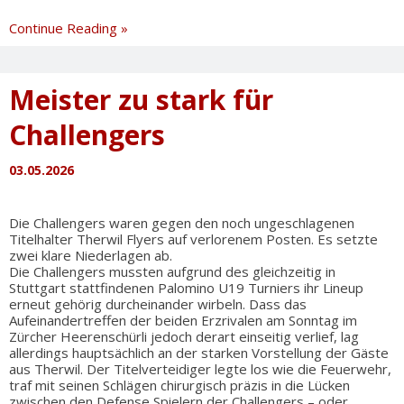
Erfogreicher
Continue Reading »
Saisonstart
für
Juveniles
Meister zu stark für
Challengers
03.05.2026
Die Challengers waren gegen den noch ungeschlagenen
Titelhalter Therwil Flyers auf verlorenem Posten. Es setzte
zwei klare Niederlagen ab.
Die Challengers mussten aufgrund des gleichzeitig in
Stuttgart stattfindenen Palomino U19 Turniers ihr Lineup
erneut gehörig durcheinander wirbeln. Dass das
Aufeinandertreffen der beiden Erzrivalen am Sonntag im
Zürcher Heerenschürli jedoch derart einseitig verlief, lag
allerdings hauptsächlich an der starken Vorstellung der Gäste
aus Therwil. Der Titelverteidiger legte los wie die Feuerwehr,
traf mit seinen Schlägen chirurgisch präzis in die Lücken
zwischen den Defense Spielern der Challengers – oder