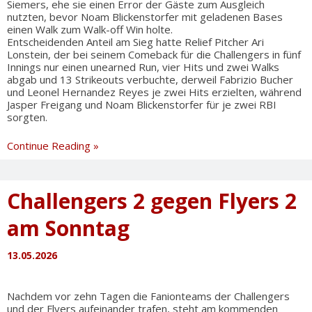
Siemers, ehe sie einen Error der Gäste zum Ausgleich
nutzten, bevor Noam Blickenstorfer mit geladenen Bases
einen Walk zum Walk-off Win holte.
Entscheidenden Anteil am Sieg hatte Relief Pitcher Ari
Lonstein, der bei seinem Comeback für die Challengers in fünf
Innings nur einen unearned Run, vier Hits und zwei Walks
abgab und 13 Strikeouts verbuchte, derweil Fabrizio Bucher
und Leonel Hernandez Reyes je zwei Hits erzielten, während
Jasper Freigang und Noam Blickenstorfer für je zwei RBI
sorgten.
Zweite
Continue Reading »
Mannschaft
mit
Herzschlagfinale
Challengers 2 gegen Flyers 2
zum
Sweep
am Sonntag
13.05.2026
Nachdem vor zehn Tagen die Fanionteams der Challengers
und der Flyers aufeinander trafen, steht am kommenden