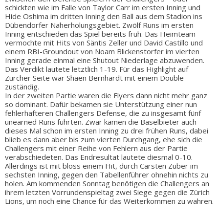
schickten wie im Falle von Taylor Carr im ersten Inning und
Hide Oshima im dritten Inning den Ball aus dem Stadion ins
Dübendorfer Naherholungsgebiet. Zwölf Runs im ersten
Inning entschieden das Spiel bereits früh. Das Heimteam
vermochte mit Hits von Säntis Zeller und David Castillo und
einem RBI-Groundout von Noam Blickenstorfer im vierten
Inning gerade einmal eine Shutout Niederlage abzuwenden.
Das Verdikt lautete letztlich 1-19. Für das Highlight auf
Zürcher Seite war Shaen Bernhardt mit einem Double
zuständig.
In der zweiten Partie waren die Flyers dann nicht mehr ganz
so dominant. Dafür bekamen sie Unterstützung einer nun
fehlerhafteren Challengers Defense, die zu insgesamt fünf
unearned Runs führten. Zwar kamen die Baselbieter auch
dieses Mal schon im ersten Inning zu drei frühen Runs, dabei
blieb es dann aber bis zum vierten Durchgang, ehe sich die
Challengers mit einer Reihe von Fehlern aus der Partie
verabschiedeten. Das Endresultat lautete diesmal 0-10.
Allerdings ist mit bloss einem Hit, durch Carsten Zuber im
sechsten Inning, gegen den Tabellenführer ohnehin nichts zu
holen. Am kommenden Sonntag benötigen die Challengers an
ihrem letzten Vorrundenspieltag zwei Siege gegen die Zürich
Lions, um noch eine Chance für das Weiterkommen zu wahren.