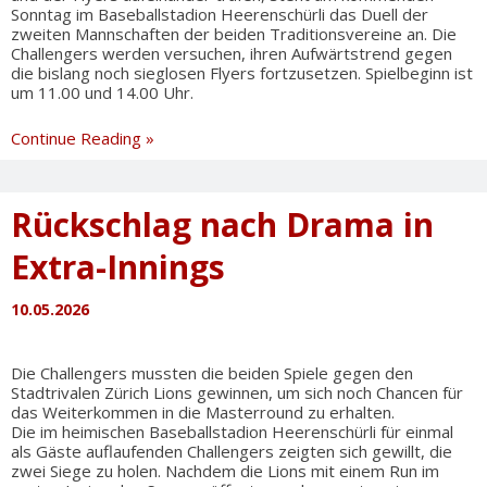
Sonntag im Baseballstadion Heerenschürli das Duell der
zweiten Mannschaften der beiden Traditionsvereine an. Die
Challengers werden versuchen, ihren Aufwärtstrend gegen
die bislang noch sieglosen Flyers fortzusetzen. Spielbeginn ist
um 11.00 und 14.00 Uhr.
Challengers
Continue Reading »
2
gegen
Flyers
Rückschlag nach Drama in
2
am
Extra-Innings
Sonntag
10.05.2026
Die Challengers mussten die beiden Spiele gegen den
Stadtrivalen Zürich Lions gewinnen, um sich noch Chancen für
das Weiterkommen in die Masterround zu erhalten.
Die im heimischen Baseballstadion Heerenschürli für einmal
als Gäste auflaufenden Challengers zeigten sich gewillt, die
zwei Siege zu holen. Nachdem die Lions mit einem Run im