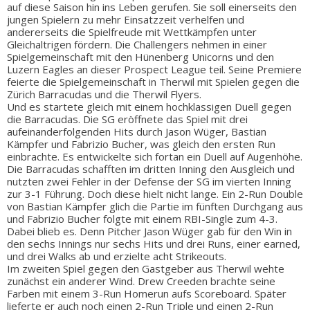
auf diese Saison hin ins Leben gerufen. Sie soll einerseits den
jungen Spielern zu mehr Einsatzzeit verhelfen und
andererseits die Spielfreude mit Wettkämpfen unter
Gleichaltrigen fördern. Die Challengers nehmen in einer
Spielgemeinschaft mit den Hünenberg Unicorns und den
Luzern Eagles an dieser Prospect League teil. Seine Premiere
feierte die Spielgemeinschaft in Therwil mit Spielen gegen die
Zürich Barracudas und die Therwil Flyers.
Und es startete gleich mit einem hochklassigen Duell gegen
die Barracudas. Die SG eröffnete das Spiel mit drei
aufeinanderfolgenden Hits durch Jason Wüger, Bastian
Kämpfer und Fabrizio Bucher, was gleich den ersten Run
einbrachte. Es entwickelte sich fortan ein Duell auf Augenhöhe.
Die Barracudas schafften im dritten Inning den Ausgleich und
nutzten zwei Fehler in der Defense der SG im vierten Inning
zur 3-1 Führung. Doch diese hielt nicht lange. Ein 2-Run Double
von Bastian Kämpfer glich die Partie im fünften Durchgang aus
und Fabrizio Bucher folgte mit einem RBI-Single zum 4-3.
Dabei blieb es. Denn Pitcher Jason Wüger gab für den Win in
den sechs Innings nur sechs Hits und drei Runs, einer earned,
und drei Walks ab und erzielte acht Strikeouts.
Im zweiten Spiel gegen den Gastgeber aus Therwil wehte
zunächst ein anderer Wind. Drew Creeden brachte seine
Farben mit einem 3-Run Homerun aufs Scoreboard. Später
lieferte er auch noch einen 2-Run Triple und einen 2-Run