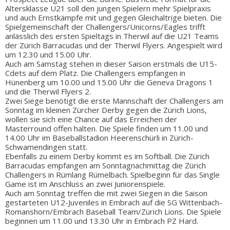
Altersklasse U21 soll den jungen Spielern mehr Spielpraxis
und auch Ernstkämpfe mit und gegen Gleichaltrige bieten. Die
Spielgemeinschaft der Challengers/Unicorns/Eagles trifft
anlässlich des ersten Spieltags in Therwil auf die U21 Teams
der Zürich Barracudas und der Therwil Flyers. Angespielt wird
um 12.30 und 15.00 Uhr.
Auch am Samstag stehen in dieser Saison erstmals die U15-
Cdets auf dem Platz. Die Challengers empfangen in
Hünenberg um 10.00 und 15.00 Uhr die Geneva Dragons 1
und die Therwil Flyers 2.
Zwei Siege benötigt die erste Mannschaft der Challengers am
Sonntag im kleinen Zürcher Derby gegen die Zürich Lions,
wollen sie sich eine Chance auf das Erreichen der
Masterround offen halten. Die Spiele finden um 11.00 und
14.00 Uhr im Baseballstadion Heerenschürli in Zürich-
Schwamendingen statt.
Ebenfalls zu einem Derby kommt es im Softball. Die Zürich
Barracudas empfangen am Sonntagnachmittag die Zürich
Challengers in Rümlang Rümelbach. Spielbeginn für das Single
Game ist im Anschluss an zwei Juniorenspiele.
Auch am Sonntag treffen die mit zwei Siegen in die Saison
gestarteten U12-Juveniles in Embrach auf die SG Wittenbach-
Romanshorn/Embrach Baseball Team/Zürich Lions. Die Spiele
beginnen um 11.00 und 13.30 Uhr in Embrach PZ Hard.