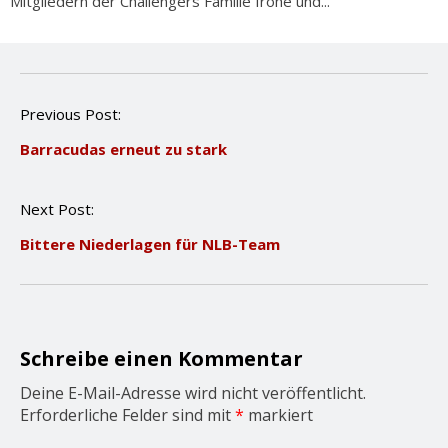
Mitgliedern der Challengers Familie frohe und...
P
Previous Post:
o
Barracudas erneut zu stark
s
t
n
Next Post:
a
v
Bittere Niederlagen für NLB-Team
i
g
a
t
i
o
Schreibe einen Kommentar
n
Deine E-Mail-Adresse wird nicht veröffentlicht.
Erforderliche Felder sind mit
*
markiert