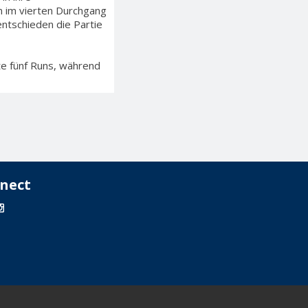
en im vierten Durchgang
ntschieden die Partie
rte fünf Runs, während
nect