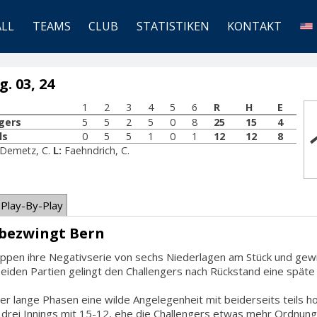
ALL
TEAMS
CLUB
STATISTIKEN
KONTAKT
. 03, 24
1
2
3
4
5
6
R
H
E
gers
5
5
2
5
0
8
25
15
4
ls
0
5
5
1
0
1
12
12
8
-Demetz, C.
L:
Faehndrich, C.
Play-By-Play
 bezwingt Bern
toppen ihre Negativserie von sechs Niederlagen am Stück und ge
 beiden Partien gelingt den Challengers nach Rückstand eine spät
er lange Phasen eine wilde Angelegenheit mit beiderseits teils h
drei Innings mit 15-12, ehe die Challengers etwas mehr Ordnung 