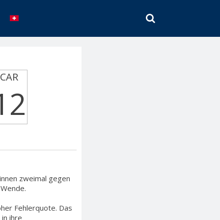
SEARCH
CAR
12
winnen zweimal gegen
e Wende.
oher Fehlerquote. Das
in ihre