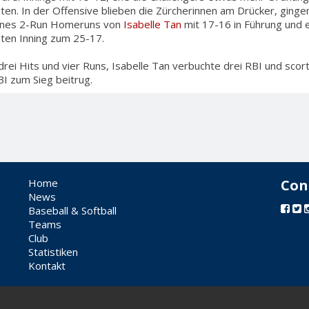
ten. In der Offensive blieben die Zürcherinnen am Drücker, ging
ines 2-Run Homeruns von
Isabelle Tan
mit 17-16 in Führung und e
sten Inning zum 25-17.
drei Hits und vier Runs, Isabelle Tan verbuchte drei RBI und sco
BI zum Sieg beitrug.
Home
Con
News
Baseball & Softball
Teams
Club
Statistiken
Kontakt