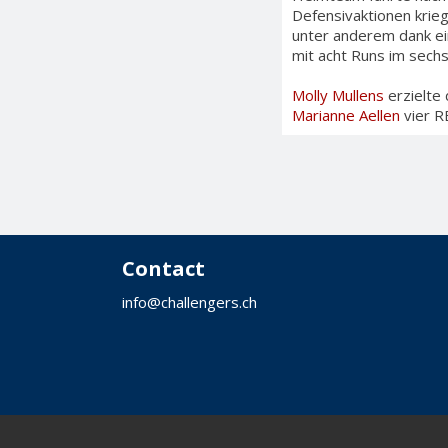
Defensivaktionen krieg
unter anderem dank e
mit acht Runs im sech
Molly Mullens
erzielte 
Marianne Aellen
vier R
Contact
info@challengers.ch