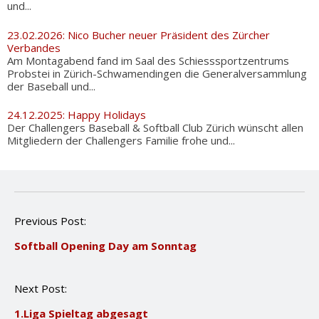
und...
23.02.2026: Nico Bucher neuer Präsident des Zürcher
Verbandes
Am Montagabend fand im Saal des Schiesssportzentrums
Probstei in Zürich-Schwamendingen die Generalversammlung
der Baseball und...
24.12.2025: Happy Holidays
Der Challengers Baseball & Softball Club Zürich wünscht allen
Mitgliedern der Challengers Familie frohe und...
P
Previous Post:
o
Softball Opening Day am Sonntag
s
t
n
Next Post:
a
v
1.Liga Spieltag abgesagt