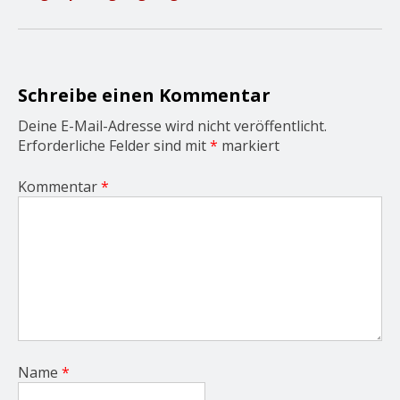
i
g
a
t
i
o
Schreibe einen Kommentar
n
Deine E-Mail-Adresse wird nicht veröffentlicht.
Erforderliche Felder sind mit
*
markiert
Kommentar
*
Name
*