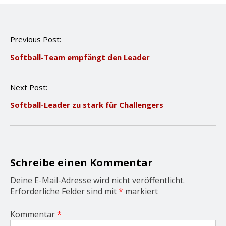
P
Previous Post:
o
Softball-Team empfängt den Leader
s
t
n
Next Post:
a
v
Softball-Leader zu stark für Challengers
i
g
a
t
i
o
Schreibe einen Kommentar
n
Deine E-Mail-Adresse wird nicht veröffentlicht.
Erforderliche Felder sind mit
*
markiert
Kommentar
*