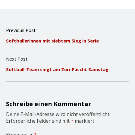
P
Previous Post:
o
Softballerinnen mit siebtem Sieg in Serie
s
t
n
Next Post:
a
v
Softball-Team siegt am Züri-Fäscht Samstag
i
g
a
t
i
o
Schreibe einen Kommentar
n
Deine E-Mail-Adresse wird nicht veröffentlicht.
Erforderliche Felder sind mit
*
markiert
Kommentar
*