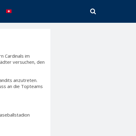
SEARCH
n Cardinals im
tädter versuchen, den
andits anzutreten.
luss an die Topteams
aseballstadion