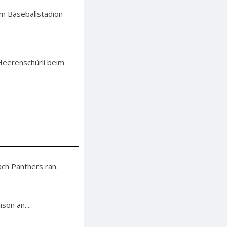
im Baseballstadion
 Heerenschürli beim
ch Panthers ran.
on an....