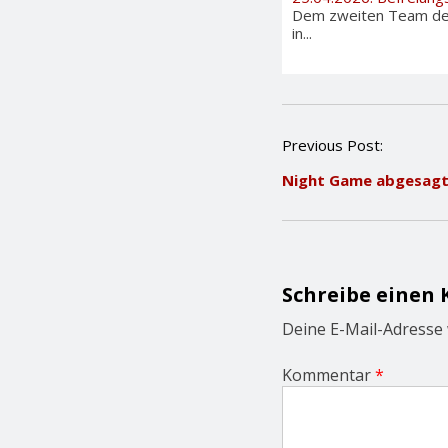
Dem zweiten Team der 
in...
P
Previous Post:
o
Night Game abgesag
s
t
n
a
v
i
Schreibe einen
g
a
Deine E-Mail-Adresse w
t
i
Kommentar
*
o
n