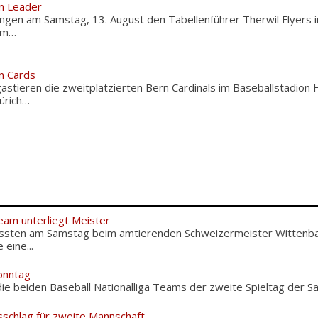
n Leader
ngen am Samstag, 13. August den Tabellenführer Therwil Flyers 
em…
n Cards
astieren die zweitplatzierten Bern Cardinals im Baseballstadion
ürich…
eam unterliegt Meister
ussten am Samstag beim amtierenden Schweizermeister Wittenba
eine...
onntag
ie beiden Baseball Nationalliga Teams der zweite Spieltag der Sais
sschlag für zweite Mannschaft