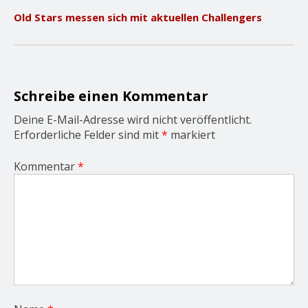
v
Old Stars messen sich mit aktuellen Challengers
i
g
a
t
i
o
Schreibe einen Kommentar
n
Deine E-Mail-Adresse wird nicht veröffentlicht.
Erforderliche Felder sind mit
*
markiert
Kommentar
*