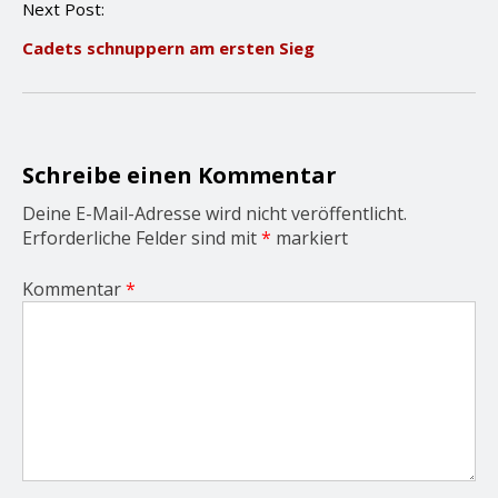
Next Post:
a
v
Cadets schnuppern am ersten Sieg
i
g
a
t
i
o
Schreibe einen Kommentar
n
Deine E-Mail-Adresse wird nicht veröffentlicht.
Erforderliche Felder sind mit
*
markiert
Kommentar
*