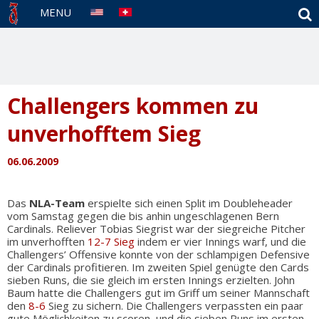
S
MENU
Challengers kommen zu
unverhofftem Sieg
06.06.2009
Das
NLA-Team
erspielte sich einen Split im Doubleheader
vom Samstag gegen die bis anhin ungeschlagenen Bern
Cardinals. Reliever Tobias Siegrist war der siegreiche Pitcher
im unverhofften
12-7 Sieg
indem er vier Innings warf, und die
Challengers’ Offensive konnte von der schlampigen Defensive
der Cardinals profitieren. Im zweiten Spiel genügte den Cards
sieben Runs, die sie gleich im ersten Innings erzielten. John
Baum hatte die Challengers gut im Griff um seiner Mannschaft
den
8-6
Sieg zu sichern. Die Challengers verpassten ein paar
gute Möglichkeiten zu scoren, und die sieben Runs im ersten