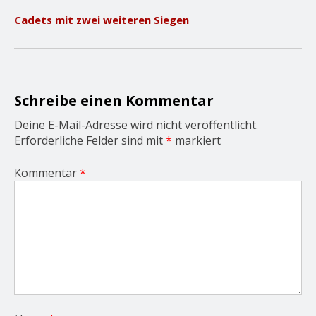
v
Cadets mit zwei weiteren Siegen
i
g
a
t
i
o
Schreibe einen Kommentar
n
Deine E-Mail-Adresse wird nicht veröffentlicht.
Erforderliche Felder sind mit
*
markiert
Kommentar
*