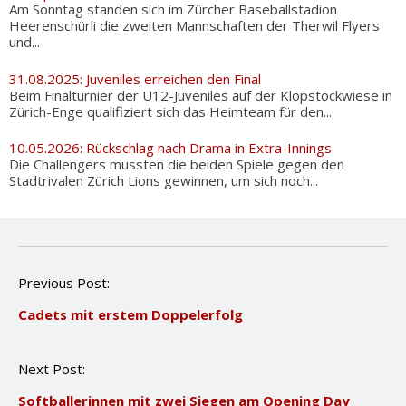
Am Sonntag standen sich im Zürcher Baseballstadion
Heerenschürli die zweiten Mannschaften der Therwil Flyers
und...
31.08.2025: Juveniles erreichen den Final
Beim Finalturnier der U12-Juveniles auf der Klopstockwiese in
Zürich-Enge qualifiziert sich das Heimteam für den...
10.05.2026: Rückschlag nach Drama in Extra-Innings
Die Challengers mussten die beiden Spiele gegen den
Stadtrivalen Zürich Lions gewinnen, um sich noch...
P
Previous Post:
o
Cadets mit erstem Doppelerfolg
s
t
n
Next Post:
a
v
Softballerinnen mit zwei Siegen am Opening Day