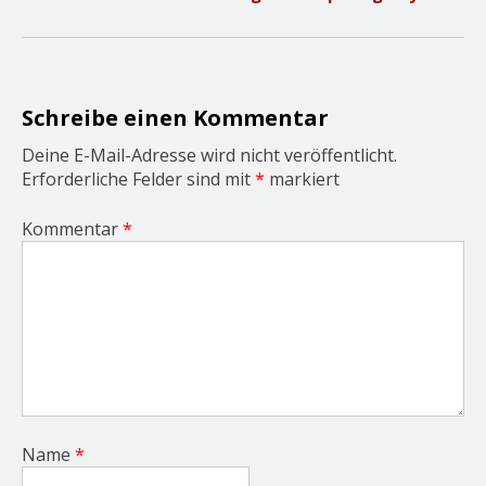
i
g
a
t
i
o
Schreibe einen Kommentar
n
Deine E-Mail-Adresse wird nicht veröffentlicht.
Erforderliche Felder sind mit
*
markiert
Kommentar
*
Name
*