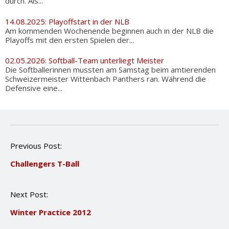
durch. Als...
14.08.2025: Playoffstart in der NLB
Am kommenden Wochenende beginnen auch in der NLB die
Playoffs mit den ersten Spielen der...
02.05.2026: Softball-Team unterliegt Meister
Die Softballerinnen mussten am Samstag beim amtierenden
Schweizermeister Wittenbach Panthers ran. Während die
Defensive eine...
P
Previous Post:
o
Challengers T-Ball
s
t
n
Next Post:
a
v
Winter Practice 2012
i
g