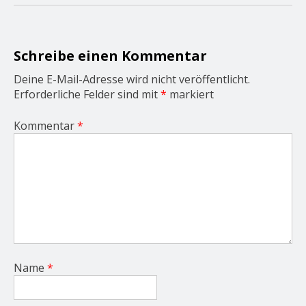
a
t
i
o
Schreibe einen Kommentar
n
Deine E-Mail-Adresse wird nicht veröffentlicht.
Erforderliche Felder sind mit
*
markiert
Kommentar
*
Name
*