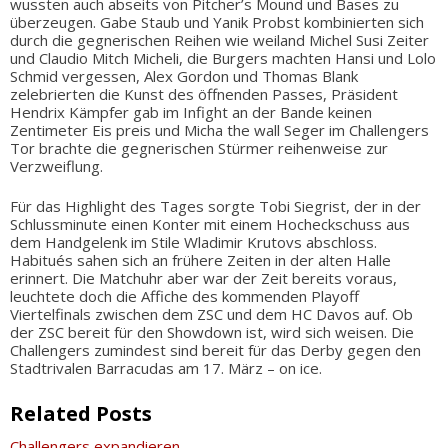
wussten auch abseits von Pitcher’s Mound und Bases zu
überzeugen. Gabe Staub und Yanik Probst kombinierten sich
durch die gegnerischen Reihen wie weiland Michel Susi Zeiter
und Claudio Mitch Micheli, die Burgers machten Hansi und Lolo
Schmid vergessen, Alex Gordon und Thomas Blank
zelebrierten die Kunst des öffnenden Passes, Präsident
Hendrix Kämpfer gab im Infight an der Bande keinen
Zentimeter Eis preis und Micha the wall Seger im Challengers
Tor brachte die gegnerischen Stürmer reihenweise zur
Verzweiflung.
Für das Highlight des Tages sorgte Tobi Siegrist, der in der
Schlussminute einen Konter mit einem Hocheckschuss aus
dem Handgelenk im Stile Wladimir Krutovs abschloss.
Habitués sahen sich an frühere Zeiten in der alten Halle
erinnert. Die Matchuhr aber war der Zeit bereits voraus,
leuchtete doch die Affiche des kommenden Playoff
Viertelfinals zwischen dem ZSC und dem HC Davos auf. Ob
der ZSC bereit für den Showdown ist, wird sich weisen. Die
Challengers zumindest sind bereit für das Derby gegen den
Stadtrivalen Barracudas am 17. März – on ice.
Related Posts
Challengers expandieren