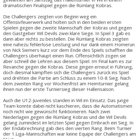
dramatischen Finalspiel gegen die Rümlang Kobras.
Die Challengers zeigten von Beginn weg ein
Offensivfeuerwerk und holten sich in den beiden ersten
Spielen gegen die zweite Mannschaft der Kobras und gegen
den Gastgeber Wil Devils zwei klare Siege. In Spiel 3 gab es
dann aber nichts zu bestellen. Die Rümlang Kobras zeigten
eine nahezu fehlerlose Leistung und nur dank einem Homerun
von Nick Siemers kurz vor dem Ende des Spiels schafften die
Challengers überhaupt einen Run. Offensichtlich zogen sie
aber schnell die Lehren aus diesem Spiel. Im Final kam es zur
Revanche gegen die Kobras. Diese gingen erneut in Führung,
doch diesmal kämpften sich die Challengers zurück ins Spiel
und drehten die Partie am Schluss zu einem 10-8 Sieg. Nach
dem zweiten Rang vor Wochenfrist am Heimturnier gelang
ihnen nun der erste Turniersieg dieser Hallensaison.
Auch die U12-Juveniles standen in Wil im Einsatz. Das junge
Team konnte dabei nicht kaschieren, dass die Automatismen
noch nicht wie gewünscht funktionieren. Nach zwei
Niederlagen gegen die Rümlang Kobras und die Wil Devils
gelang zumindest im letzten Spiel gegen Embrach ein Sieg. In
der Endabrechnung gab dies den vierten Rang. Beim Turnier
der 1.Liga-Mannschaften war keine Equipe der Challengers am