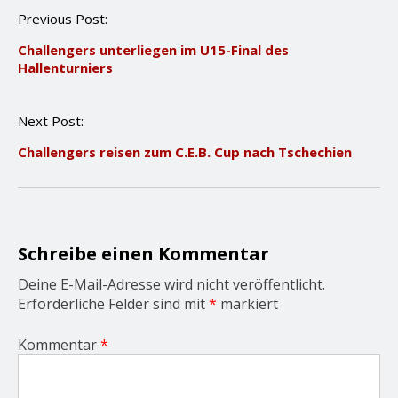
P
Previous Post:
o
Challengers unterliegen im U15-Final des
s
Hallenturniers
t
n
a
Next Post:
v
i
Challengers reisen zum C.E.B. Cup nach Tschechien
g
a
t
i
o
n
Schreibe einen Kommentar
Deine E-Mail-Adresse wird nicht veröffentlicht.
Erforderliche Felder sind mit
*
markiert
Kommentar
*