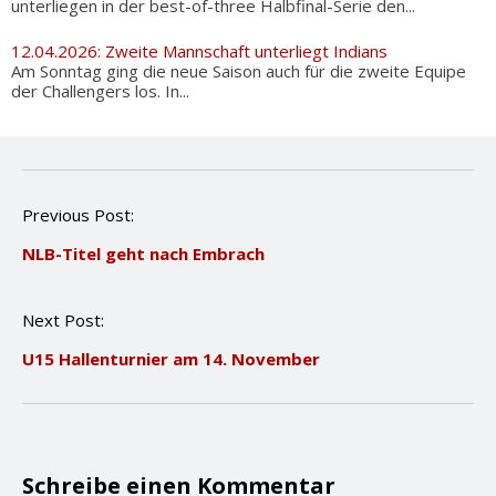
unterliegen in der best-of-three Halbfinal-Serie den...
12.04.2026: Zweite Mannschaft unterliegt Indians
Am Sonntag ging die neue Saison auch für die zweite Equipe
der Challengers los. In...
P
Previous Post:
o
NLB-Titel geht nach Embrach
s
t
n
Next Post:
a
v
U15 Hallenturnier am 14. November
i
g
a
t
i
o
Schreibe einen Kommentar