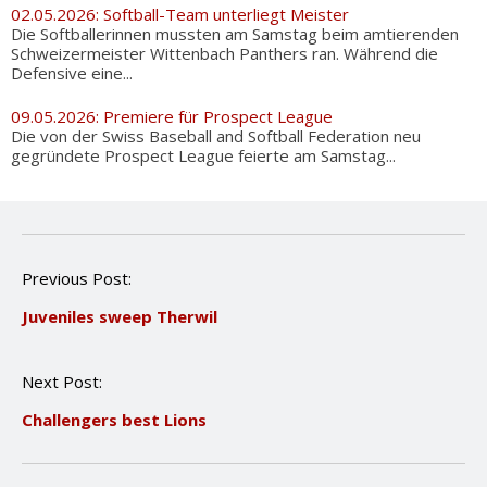
02.05.2026: Softball-Team unterliegt Meister
Die Softballerinnen mussten am Samstag beim amtierenden
Schweizermeister Wittenbach Panthers ran. Während die
Defensive eine...
09.05.2026: Premiere für Prospect League
Die von der Swiss Baseball and Softball Federation neu
gegründete Prospect League feierte am Samstag...
P
Previous Post:
o
Juveniles sweep Therwil
s
t
n
Next Post:
a
v
Challengers best Lions
i
g
a