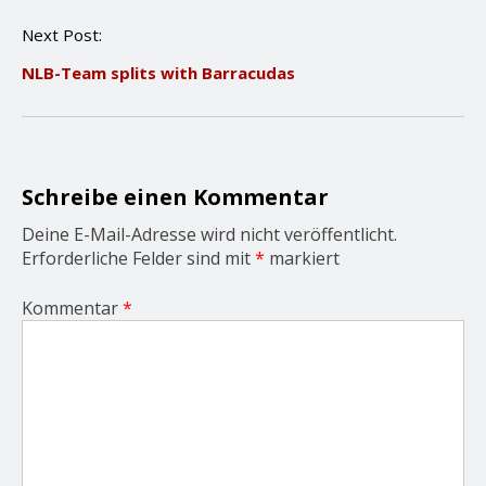
n
Next Post:
a
v
NLB-Team splits with Barracudas
i
g
a
t
i
o
Schreibe einen Kommentar
n
Deine E-Mail-Adresse wird nicht veröffentlicht.
Erforderliche Felder sind mit
*
markiert
Kommentar
*