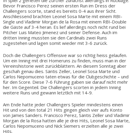
In Spiel 2 gerieten die Zürcher zunächst allerdings in Rücklage.
Bevor Francisco Perez seinen ersten Run im Dress der
Challengers scorte, stand es bereits 0-4 aus ihrer Sicht.
Anschliessend brachten Leonel Sosa Marte mit einem RBI-
Single und Vladimir Morgan de la Rosa mit einem RBI-Double
die Gäste auf 3-4 heran. Es lief allerdings noch nicht rund bei
Pitcher Luis Mateo Jimenez und seiner Defense. Auch im
dritten Inning mussten sie den Cardinals zwei Runs
zugestehen und lagen somit wieder mit 3-6 zurück.
Doch die Challengers Offensive war so richtig heiss gelaufen.
Um ein Inning mit drei Homeruns zu finden, muss man in der
Vereinshistorie weit zurückblättern. An diesem Sonntag aber
geschah genau dies. Säntis Zeller, Leonel Sosa Marte und
Carlos Nepomuceno taten etwas für die Clubgeschichte – und
für den Score. Diese 7-6 Führung gaben sie darauf nicht mehr
her. Im Gegenteil. Die Challengers scorten in jedem Inning
weitere Runs und gewann letztlich mit 14-9.
Am Ende hatte jeder Challengers Spieler mindestens einen
Hit und von den total 21 Hits gingen gleich vier aufs Konto
von James Sanders. Francisco Perez, Säntis Zeller und Vladimir
Morgan de la Rosa hatten alle je drei Hits, Leonel Sosa Marte,
Carlos Nepomuceno und Nick Siemers erzielten alle je zwei
Hits.