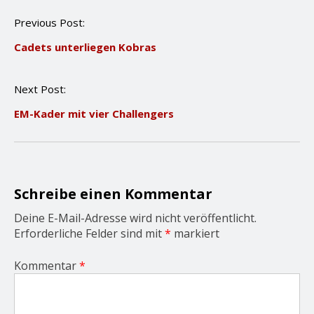
P
Previous Post:
o
Cadets unterliegen Kobras
s
t
n
Next Post:
a
v
EM-Kader mit vier Challengers
i
g
a
t
i
o
Schreibe einen Kommentar
n
Deine E-Mail-Adresse wird nicht veröffentlicht.
Erforderliche Felder sind mit
*
markiert
Kommentar
*