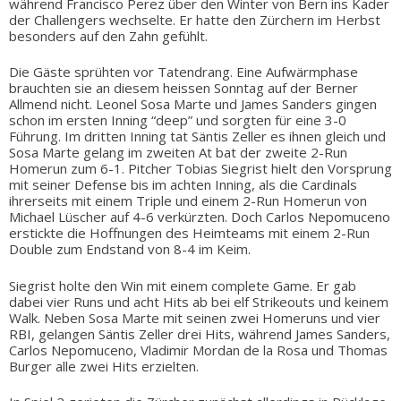
während Francisco Perez über den Winter von Bern ins Kader
der Challengers wechselte. Er hatte den Zürchern im Herbst
besonders auf den Zahn gefühlt.
Die Gäste sprühten vor Tatendrang. Eine Aufwärmphase
brauchten sie an diesem heissen Sonntag auf der Berner
Allmend nicht. Leonel Sosa Marte und James Sanders gingen
schon im ersten Inning “deep” und sorgten für eine 3-0
Führung. Im dritten Inning tat Säntis Zeller es ihnen gleich und
Sosa Marte gelang im zweiten At bat der zweite 2-Run
Homerun zum 6-1. Pitcher Tobias Siegrist hielt den Vorsprung
mit seiner Defense bis im achten Inning, als die Cardinals
ihrerseits mit einem Triple und einem 2-Run Homerun von
Michael Lüscher auf 4-6 verkürzten. Doch Carlos Nepomuceno
erstickte die Hoffnungen des Heimteams mit einem 2-Run
Double zum Endstand von 8-4 im Keim.
Siegrist holte den Win mit einem complete Game. Er gab
dabei vier Runs und acht Hits ab bei elf Strikeouts und keinem
Walk. Neben Sosa Marte mit seinen zwei Homeruns und vier
RBI, gelangen Säntis Zeller drei Hits, während James Sanders,
Carlos Nepomuceno, Vladimir Mordan de la Rosa und Thomas
Burger alle zwei Hits erzielten.