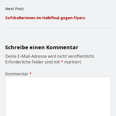
n
Next Post:
a
v
Softballerinnen im Halbfinal gegen Flyers
i
g
a
t
i
o
Schreibe einen Kommentar
n
Deine E-Mail-Adresse wird nicht veröffentlicht.
Erforderliche Felder sind mit
*
markiert
Kommentar
*