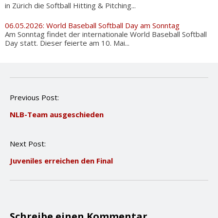
in Zürich die Softball Hitting & Pitching...
06.05.2026: World Baseball Softball Day am Sonntag
Am Sonntag findet der internationale World Baseball Softball
Day statt. Dieser feierte am 10. Mai...
P
Previous Post:
o
NLB-Team ausgeschieden
s
t
n
Next Post:
a
v
Juveniles erreichen den Final
i
g
a
t
i
o
Schreibe einen Kommentar