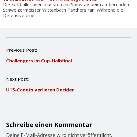
Die Softballerinnen mussten am Samstag beim amtierenden
Schweizermeister Wittenbach Panthers ran. Während die
Defensive eine...
P
Previous Post:
o
Challengers im Cup-Halbfinal
s
t
n
Next Post:
a
v
U15-Cadets verlieren Decider
i
g
a
t
i
o
Schreibe einen Kommentar
n
Deine E-Mail-Adresse wird nicht veröffentlicht.