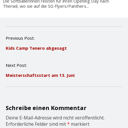
Die Softballerinnen reisten für ihren Opening Day nach
Therwil, wo sie auf die SG Flyers/Panthers...
P
Previous Post:
o
Kids Camp Tenero abgesagt
s
t
n
Next Post:
a
v
Meisterschaftsstart am 13. Juni
i
g
a
t
i
o
Schreibe einen Kommentar
n
Deine E-Mail-Adresse wird nicht veröffentlicht.
Erforderliche Felder sind mit
*
markiert