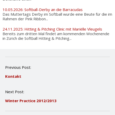
10.05.2026: Softball-Derby an die Barracudas
Das Muttertags Derby im Softball wurde eine Beute für die im
Rahmen der Pink Ribbon...
24.11.2025: Hitting & Pitching Clinic mit Mariëlle Vleugels
Bereits zum dritten Mal findet am kommenden Wochenende
in Zürich die Softball Hitting & Pitching...
P
Previous Post:
o
Kontakt
s
t
n
Next Post:
a
v
Winter Practice 2012/2013
i
g
a