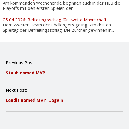
Am kommenden Wochenende beginnen auch in der NLB die
Playoffs mit den ersten Spielen der...
25.04.2026: Befreiungsschlag für zweite Mannschaft
Dem zweiten Team der Challengers gelingt am dritten
Spieltag der Befreiungsschlag. Die Zürcher gewinnen in...
P
Previous Post:
o
Staub named MVP
s
t
n
Next Post:
a
v
Landis named MVP …again
i
g
a
t
i