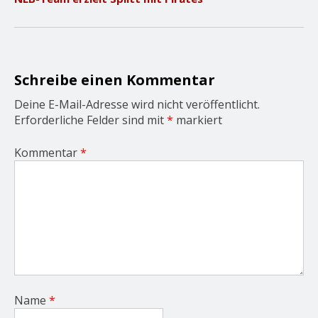
i
g
a
t
i
o
Schreibe einen Kommentar
n
Deine E-Mail-Adresse wird nicht veröffentlicht.
Erforderliche Felder sind mit
*
markiert
Kommentar
*
Name
*