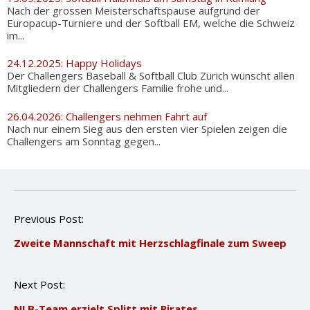
Nach der grossen Meisterschaftspause aufgrund der
Europacup-Turniere und der Softball EM, welche die Schweiz
im...
24.12.2025: Happy Holidays
Der Challengers Baseball & Softball Club Zürich wünscht allen
Mitgliedern der Challengers Familie frohe und...
26.04.2026: Challengers nehmen Fahrt auf
Nach nur einem Sieg aus den ersten vier Spielen zeigen die
Challengers am Sonntag gegen...
P
Previous Post:
o
Zweite Mannschaft mit Herzschlagfinale zum Sweep
s
t
n
Next Post:
a
v
NLB-Team erzielt Splitt mit Pirates