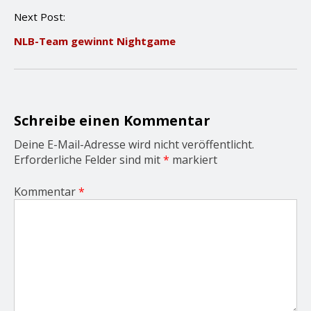
n
Next Post:
a
v
NLB-Team gewinnt Nightgame
i
g
a
t
i
o
Schreibe einen Kommentar
n
Deine E-Mail-Adresse wird nicht veröffentlicht.
Erforderliche Felder sind mit
*
markiert
Kommentar
*