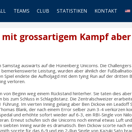
ALL
TEAMS
CLUB
STATISTIKEN
KONTAKT
mit grossartigem Kampf aber
Samstag auswärts auf die Hünenberg Unicorns. Die Challengers 
e bemerkenswerte Leistung, wurden aber ähnlich der Fußballnatio
en Spiel endete die Aufholjagd mit dem tying Run auf der dritten 
ing verloren.
en von Beginn weg einem Rückstand hinterher. Sie taten dies abe
 bis zum Schluss in Schlagdistanz. Die Zentralschweizer erarbeite
1 Führung. Im vierten Inning gelang aber Ben Dickow ein Leadoff S
Thomas Blank, der nach einem Error selber zum 3-4 verkürzen k
pedal und erhöhte sofort wieder auf 6-3, ein RBI-Single von Niil
eran. Erneut schufen sich die Unicorns noch einmal etwas Luft und 
m siebten Inning wurde es dramatisch. Ben Dickow scorte nach ei
Smith sorgte für das 6-9 und ein 2-Run Single von Kazuki Sato bra