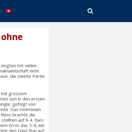
SEARCH
 ohne
zeigten mit vielen
nalmannschaft nicht
Base, die zweite Partie
r mit grossem
ten sich in den ersten
ingle, gefolgt von
onnte. Das Heimteam
o Benz brachte die
stellten auf 9-4. Dies
nem Error das 5-9, ein
chte den tying Run auf