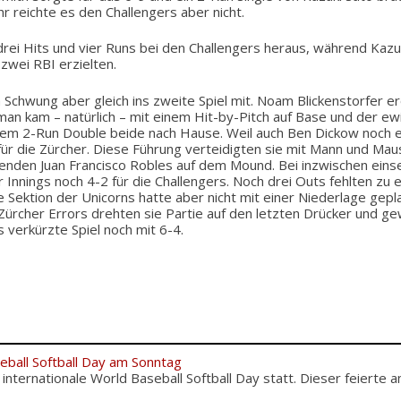
hr reichte es den Challengers aber nicht.
rei Hits und vier Runs bei den Challengers heraus, während Kazu
 zwei RBI erzielten.
chwung aber gleich ins zweite Spiel mit. Noam Blickenstorfer erö
man kam – natürlich – mit einem Hit-by-Pitch auf Base und der ew
nem 2-Run Double beide nach Hause. Weil auch Ben Dickow noch ei
 für die Zürcher. Diese Führung verteidigten sie mit Mann und Ma
enden Juan Francisco Robles auf dem Mound. Bei inzwischen ei
r Innings noch 4-2 für die Challengers. Noch drei Outs fehlten zu 
e Sektion der Unicorns hatte aber nicht mit einer Niederlage gepl
 Zürcher Errors drehten sie Partie auf den letzten Drücker und 
s verkürzte Spiel noch mit 6-4.
eball Softball Day am Sonntag
nternationale World Baseball Softball Day statt. Dieser feierte am