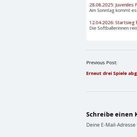
28.08.2025: Juveniles 
Am Sonntag kommt es au
12.04.2026: Startsieg 
Die Softballerinnen rei
P
Previous Post:
o
Erneut drei Spiele ab
s
t
n
a
v
i
g
Schreibe einen
a
t
Deine E-Mail-Adresse w
i
o