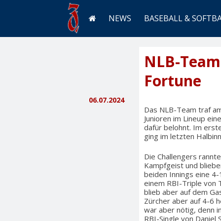
NEWS
BASEBALL & SOFTB
NLB-Team 
Fortune
06.07.2024
Das NLB-Team traf am 
Junioren im Lineup ein
dafür belohnt. Im erst
ging im letzten Halbinn
Die Challengers rannt
Kampfgeist und blieben
beiden Innings eine 4-
einem RBI-Triple von 
blieb aber auf dem Gas
Zürcher aber auf 4-6 h
war aber nötig, denn i
RBI-Single von Daniel 