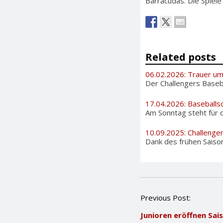
Barracudas. Die Spiel
Related posts
06.02.2026: Trauer u
Der Challengers Basebal
17.04.2026: Baseballs
Am Sonntag steht für d
10.09.2025: Challenge
Dank des frühen Saiso
P
Previous Post:
o
Junioren eröffnen Sai
s