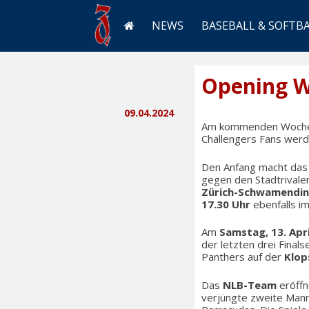
NEWS
BASEBALL & SOFTB
Opening W
09.04.2024
Am kommenden Wochene
Challengers Fans werd
Den Anfang macht da
gegen den Stadtrivale
Zürich-Schwamendi
17.30 Uhr
ebenfalls im
Am
Samstag, 13. Apri
der letzten drei Final
Panthers auf der
Klop
Das
NLB-Team
eröffn
verjüngte zweite Manns