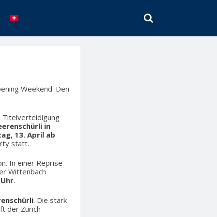
SEARCH
pening Weekend. Den
 Titelverteidigung
erenschürli in
ag, 13. April ab
ty statt.
on. In einer Reprise
ter Wittenbach
 Uhr
.
enschürli
. Die stark
ft der Zürich