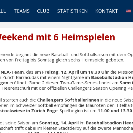
ALL
TEAMS
CLUB
STATISTIKEN
KONTAKT
eekend mit 6 Heimspielen
nde beginnt die neue Baseball- und Softballsaison mit dem O
en von Freitag bis Sonntag gleich sechs Heimspiele geboten.
s
NLA-Team
, das am
Freitag, 12. April um 18.30 Uhr
die Mission
n Zürich Barracudas mit einem Nightgame im
Baseballstadion He
ngen
eröffnet. Game 2 dieser Two-Game-Series findet am
Samst
 Heerenschürli mit der offiziellen Challengers Season Opening Par
l
starten auch die
Challengers Softballerinnen
in die neue Sais
serien im Schweizer Softball empfangen die Blauroten den Titelhal
stockwiese in Zürich-Enge
. Spielbeginn ist um
11.00 und 13.30
et seine Saison am
Sonntag, 14. April
im
Baseballstadion Heer
chaft trifft dabei im kleinen Stadtderby auf die zweite Mannscha