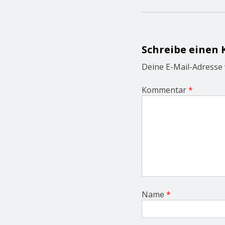
t
n
a
v
i
Schreibe einen
g
a
Deine E-Mail-Adresse w
t
i
Kommentar
*
o
n
Name
*