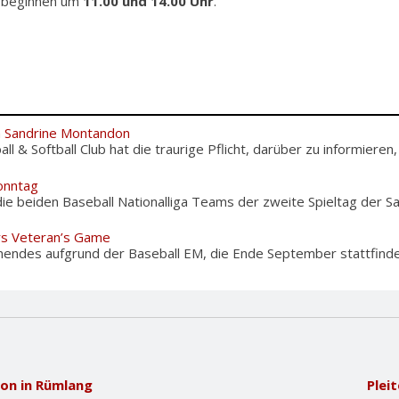
e beginnen um
11.00 und 14.00 Uhr
.
m Sandrine Montandon
l & Softball Club hat die traurige Pflicht, darüber zu informieren,
onntag
ie beiden Baseball Nationalliga Teams der zweite Spieltag der Sais
rs Veteran’s Game
nendes aufgrund der Baseball EM, die Ende September stattfinden
son in Rümlang
Plei