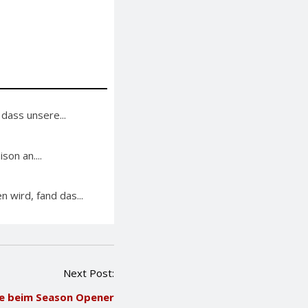
 dass unsere...
on an....
 wird, fand das...
Next Post:
te beim Season Opener