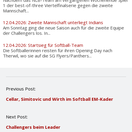
1 der best-of-three Viertelfinalserie gegen die zweite
Mannschaft...
12.04.2026: Zweite Mannschaft unterliegt Indians
Am Sonntag ging die neue Saison auch für die zweite Equipe
der Challengers los. In...
12.04.2026: Startsieg für Softball-Team
Die Softballerinnen reisten für ihren Opening Day nach
Therwil, wo sie auf die SG Flyers/Panthers...
P
Previous Post:
o
Cellar, Simitovic und Wirth im Softball EM-Kader
s
t
n
Next Post:
a
v
Challengers beim Leader
i