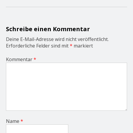
g
a
t
i
o
Schreibe einen Kommentar
n
Deine E-Mail-Adresse wird nicht veröffentlicht.
Erforderliche Felder sind mit
*
markiert
Kommentar
*
Name
*