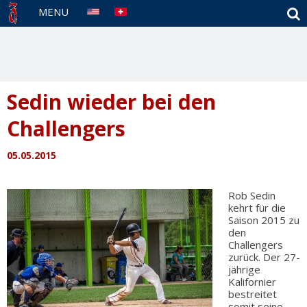
S
MENU
Sedin wieder bei den
Challengers
05.05.2015
Rob Sedin
kehrt für die
Saison 2015 zu
den
Challengers
zurück. Der 27-
jährige
Kalifornier
bestreitet
somit seine