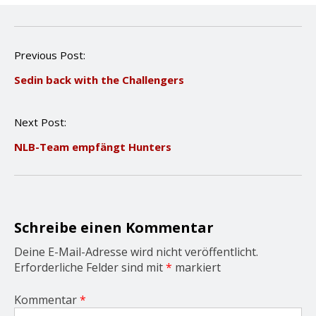
P
Previous Post:
o
Sedin back with the Challengers
s
t
n
Next Post:
a
v
NLB-Team empfängt Hunters
i
g
a
t
i
o
Schreibe einen Kommentar
n
Deine E-Mail-Adresse wird nicht veröffentlicht.
Erforderliche Felder sind mit
*
markiert
Kommentar
*