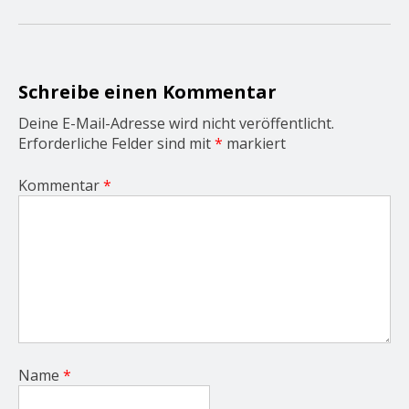
g
a
t
i
o
Schreibe einen Kommentar
n
Deine E-Mail-Adresse wird nicht veröffentlicht.
Erforderliche Felder sind mit
*
markiert
Kommentar
*
Name
*