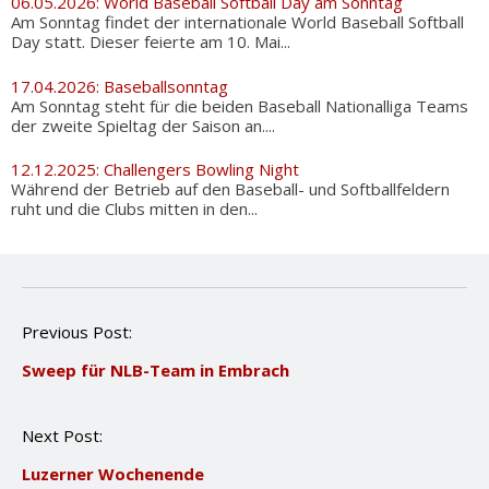
06.05.2026: World Baseball Softball Day am Sonntag
Am Sonntag findet der internationale World Baseball Softball
Day statt. Dieser feierte am 10. Mai...
17.04.2026: Baseballsonntag
Am Sonntag steht für die beiden Baseball Nationalliga Teams
der zweite Spieltag der Saison an....
12.12.2025: Challengers Bowling Night
Während der Betrieb auf den Baseball- und Softballfeldern
ruht und die Clubs mitten in den...
P
Previous Post:
o
Sweep für NLB-Team in Embrach
s
t
n
Next Post:
a
v
Luzerner Wochenende
i