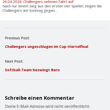
26.04.2026: Challengers nehmen Fahrt auf
Nach nur einem Sieg aus den ersten vier Spielen zeigen die
Challengers am Sonntag gegen...
P
Previous Post:
o
Challengers ungeschlagen im Cup-Viertelfinal
s
t
n
Next Post:
a
v
Softball-Team bezwingt Bern
i
g
a
t
i
o
Schreibe einen Kommentar
n
Deine E-Mail-Adresse wird nicht veröffentlicht.