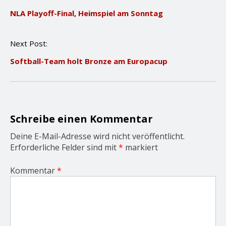
o
NLA Playoff-Final, Heimspiel am Sonntag
s
t
n
Next Post:
a
v
Softball-Team holt Bronze am Europacup
i
g
a
t
i
o
Schreibe einen Kommentar
n
Deine E-Mail-Adresse wird nicht veröffentlicht.
Erforderliche Felder sind mit
*
markiert
Kommentar
*