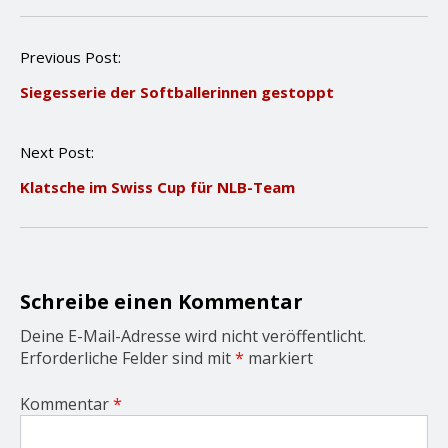
P
Previous Post:
o
Siegesserie der Softballerinnen gestoppt
s
t
n
Next Post:
a
v
Klatsche im Swiss Cup für NLB-Team
i
g
a
t
i
o
Schreibe einen Kommentar
n
Deine E-Mail-Adresse wird nicht veröffentlicht.
Erforderliche Felder sind mit
*
markiert
Kommentar
*