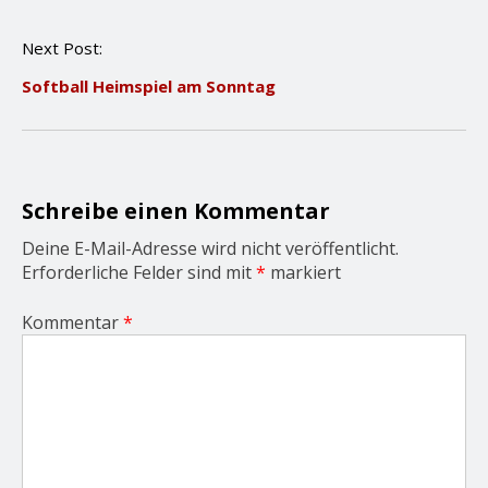
t
n
Next Post:
a
v
Softball Heimspiel am Sonntag
i
g
a
t
i
o
Schreibe einen Kommentar
n
Deine E-Mail-Adresse wird nicht veröffentlicht.
Erforderliche Felder sind mit
*
markiert
Kommentar
*