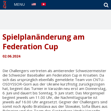
S
MENU
Spielplanänderung am
Federation Cup
02.06.2024
Die Challengers vertreten als amtierender Schweizermeister
die Schweizer Baseballer am Federation Cup in Kroatien. Da
sich das ursprünglich ebenfalls gemeldete Team von CNTU-
OSDYSSOR-Gorn aus der Ukraine kurzfristig zurückgezogen
hat, beginnt das Turnier in Varazdin neu erst am Donnerstag,
6. Juni und dauert bis Sonntag, 9. Juni statt. Das Morgenspiel
beginnt jeweils um 11.00 Uhr, die Nachmittagspartie ist
jeweils auf 16.00 Uhr angesetzt. Gegner der Challengers sind
somit noch Apollo Bratislava aus der Slowakei, Sofia Blues aus
Bulgarien und das Team des Gastgebers Vindija Varazdin.