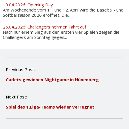
10.04.2026: Opening Day
Am Wochenende vom 11. und 12. April wird die Baseball- und
Softballsaison 2026 eröffnet. Die...
26.04.2026: Challengers nehmen Fahrt auf
Nach nur einem Sieg aus den ersten vier Spielen zeigen die
Challengers am Sonntag gegen...
P
Previous Post:
o
Cadets gewinnen Nightgame in Hünenberg
s
t
n
Next Post:
a
v
Spiel des 1.Liga-Teams wieder verregnet
i
g
a
t