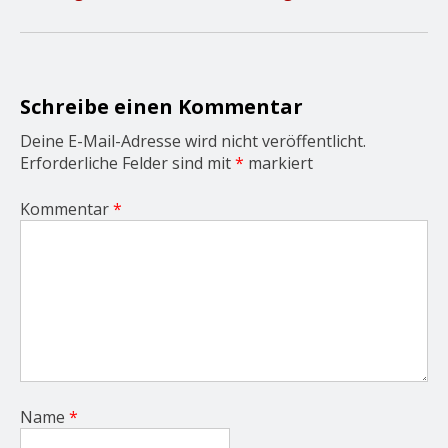
i
g
a
t
i
o
Schreibe einen Kommentar
n
Deine E-Mail-Adresse wird nicht veröffentlicht.
Erforderliche Felder sind mit
*
markiert
Kommentar
*
Name
*