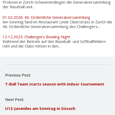
Probstei in Zürich-Schwamendingen die Generalversammlung
der Baseball und...
01.02.2026: 46. Ordentliche Generalversammlung
Am Sonntag fand im Restaurant Linde Oberstrass in Zürich die
46. Ordentliche Generalversammlung des Challengers...
12.12.2025: Challengers Bowling Night
Während der Betrieb auf den Baseball- und Softballfeldern
ruht und die Clubs mitten in den...
P
Previous Post:
o
T-Ball Team starts season with indoor tournament
s
t
n
Next Post:
a
v
U12-Juveniles am Sonntag in Sissach
i