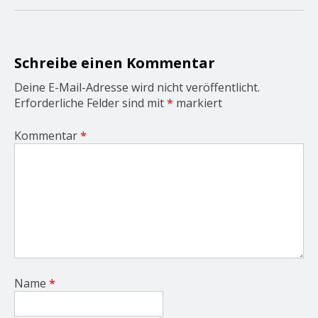
g
a
t
i
o
Schreibe einen Kommentar
n
Deine E-Mail-Adresse wird nicht veröffentlicht.
Erforderliche Felder sind mit
*
markiert
Kommentar
*
Name
*