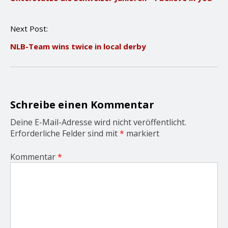
t
n
Next Post:
a
v
NLB-Team wins twice in local derby
i
g
a
t
i
o
Schreibe einen Kommentar
n
Deine E-Mail-Adresse wird nicht veröffentlicht.
Erforderliche Felder sind mit
*
markiert
Kommentar
*