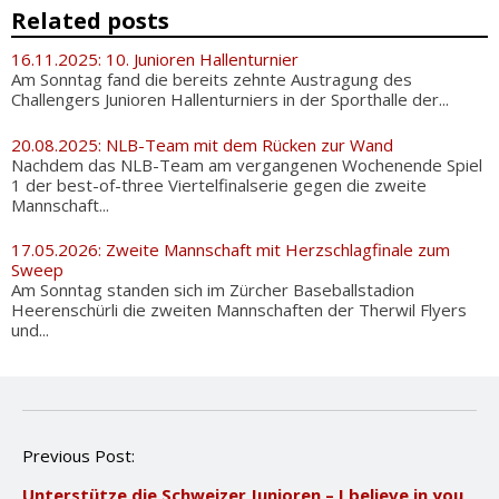
Related posts
16.11.2025: 10. Junioren Hallenturnier
Am Sonntag fand die bereits zehnte Austragung des
Challengers Junioren Hallenturniers in der Sporthalle der...
20.08.2025: NLB-Team mit dem Rücken zur Wand
Nachdem das NLB-Team am vergangenen Wochenende Spiel
1 der best-of-three Viertelfinalserie gegen die zweite
Mannschaft...
17.05.2026: Zweite Mannschaft mit Herzschlagfinale zum
Sweep
Am Sonntag standen sich im Zürcher Baseballstadion
Heerenschürli die zweiten Mannschaften der Therwil Flyers
und...
P
Previous Post:
o
Unterstütze die Schweizer Junioren – I believe in you
s