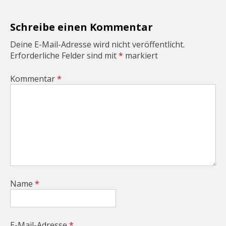
t
i
o
Schreibe einen Kommentar
n
Deine E-Mail-Adresse wird nicht veröffentlicht.
Erforderliche Felder sind mit
*
markiert
Kommentar
*
Name
*
E-Mail-Adresse
*