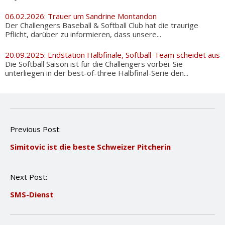
06.02.2026: Trauer um Sandrine Montandon
Der Challengers Baseball & Softball Club hat die traurige
Pflicht, darüber zu informieren, dass unsere...
20.09.2025: Endstation Halbfinale, Softball-Team scheidet aus
Die Softball Saison ist für die Challengers vorbei. Sie
unterliegen in der best-of-three Halbfinal-Serie den...
P
Previous Post:
o
Simitovic ist die beste Schweizer Pitcherin
s
t
n
Next Post:
a
v
SMS-Dienst
i
g
a