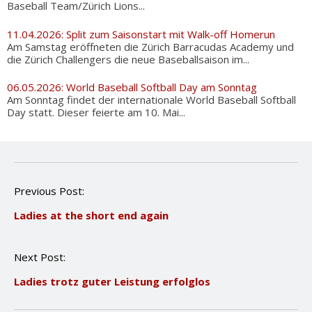
Baseball Team/Zürich Lions...
11.04.2026: Split zum Saisonstart mit Walk-off Homerun
Am Samstag eröffneten die Zürich Barracudas Academy und
die Zürich Challengers die neue Baseballsaison im...
06.05.2026: World Baseball Softball Day am Sonntag
Am Sonntag findet der internationale World Baseball Softball
Day statt. Dieser feierte am 10. Mai...
P
Previous Post:
o
Ladies at the short end again
s
t
n
Next Post:
a
v
Ladies trotz guter Leistung erfolglos
i
g