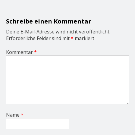
a
t
i
o
Schreibe einen Kommentar
n
Deine E-Mail-Adresse wird nicht veröffentlicht.
Erforderliche Felder sind mit
*
markiert
Kommentar
*
Name
*