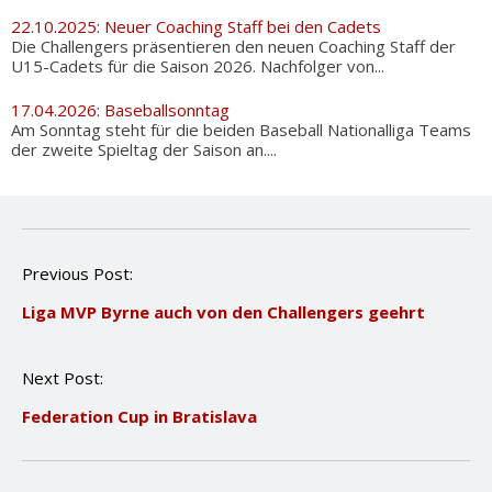
22.10.2025: Neuer Coaching Staff bei den Cadets
Die Challengers präsentieren den neuen Coaching Staff der
U15-Cadets für die Saison 2026. Nachfolger von...
17.04.2026: Baseballsonntag
Am Sonntag steht für die beiden Baseball Nationalliga Teams
der zweite Spieltag der Saison an....
P
Previous Post:
o
Liga MVP Byrne auch von den Challengers geehrt
s
t
n
Next Post:
a
v
Federation Cup in Bratislava
i
g
a
t