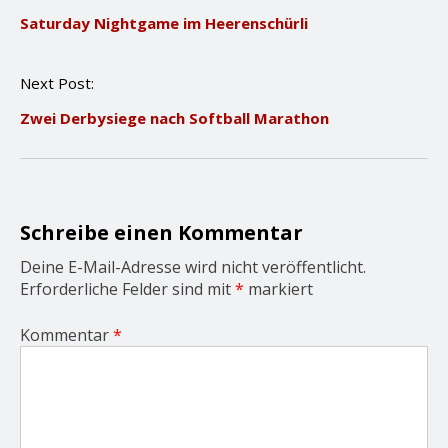
o
Saturday Nightgame im Heerenschürli
s
t
n
Next Post:
a
v
Zwei Derbysiege nach Softball Marathon
i
g
a
t
i
o
Schreibe einen Kommentar
n
Deine E-Mail-Adresse wird nicht veröffentlicht.
Erforderliche Felder sind mit
*
markiert
Kommentar
*