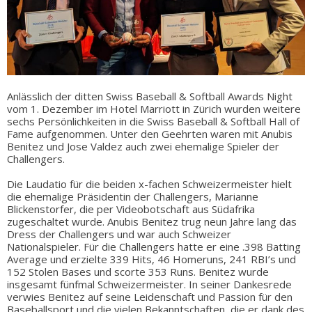
Anlässlich der ditten Swiss Baseball & Softball Awards Night
vom 1. Dezember im Hotel Marriott in Zürich wurden weitere
sechs Persönlichkeiten in die Swiss Baseball & Softball Hall of
Fame aufgenommen. Unter den Geehrten waren mit Anubis
Benitez und Jose Valdez auch zwei ehemalige Spieler der
Challengers.
Die Laudatio für die beiden x-fachen Schweizermeister hielt
die ehemalige Präsidentin der Challengers, Marianne
Blickenstorfer, die per Videobotschaft aus Südafrika
zugeschaltet wurde. Anubis Benitez trug neun Jahre lang das
Dress der Challengers und war auch Schweizer
Nationalspieler. Für die Challengers hatte er eine .398 Batting
Average und erzielte 339 Hits, 46 Homeruns, 241 RBI’s und
152 Stolen Bases und scorte 353 Runs. Benitez wurde
insgesamt fünfmal Schweizermeister. In seiner Dankesrede
verwies Benitez auf seine Leidenschaft und Passion für den
Baseballsport und die vielen Bekanntschaften, die er dank des