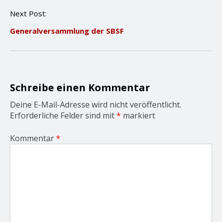
n
Next Post:
a
v
Generalversammlung der SBSF
i
g
a
t
i
o
Schreibe einen Kommentar
n
Deine E-Mail-Adresse wird nicht veröffentlicht.
Erforderliche Felder sind mit
*
markiert
Kommentar
*