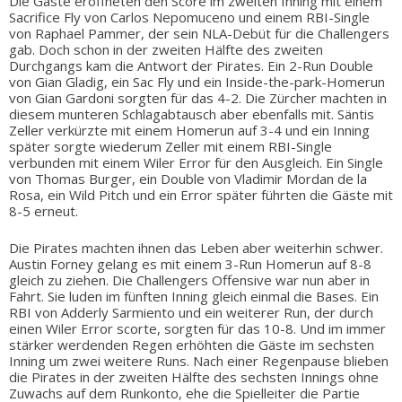
Die Gäste eröffneten den Score im zweiten Inning mit einem
Sacrifice Fly von Carlos Nepomuceno und einem RBI-Single
von Raphael Pammer, der sein NLA-Debüt für die Challengers
gab. Doch schon in der zweiten Hälfte des zweiten
Durchgangs kam die Antwort der Pirates. Ein 2-Run Double
von Gian Gladig, ein Sac Fly und ein Inside-the-park-Homerun
von Gian Gardoni sorgten für das 4-2. Die Zürcher machten in
diesem munteren Schlagabtausch aber ebenfalls mit. Säntis
Zeller verkürzte mit einem Homerun auf 3-4 und ein Inning
später sorgte wiederum Zeller mit einem RBI-Single
verbunden mit einem Wiler Error für den Ausgleich. Ein Single
von Thomas Burger, ein Double von Vladimir Mordan de la
Rosa, ein Wild Pitch und ein Error später führten die Gäste mit
8-5 erneut.
Die Pirates machten ihnen das Leben aber weiterhin schwer.
Austin Forney gelang es mit einem 3-Run Homerun auf 8-8
gleich zu ziehen. Die Challengers Offensive war nun aber in
Fahrt. Sie luden im fünften Inning gleich einmal die Bases. Ein
RBI von Adderly Sarmiento und ein weiterer Run, der durch
einen Wiler Error scorte, sorgten für das 10-8. Und im immer
stärker werdenden Regen erhöhten die Gäste im sechsten
Inning um zwei weitere Runs. Nach einer Regenpause blieben
die Pirates in der zweiten Hälfte des sechsten Innings ohne
Zuwachs auf dem Runkonto, ehe die Spielleiter die Partie