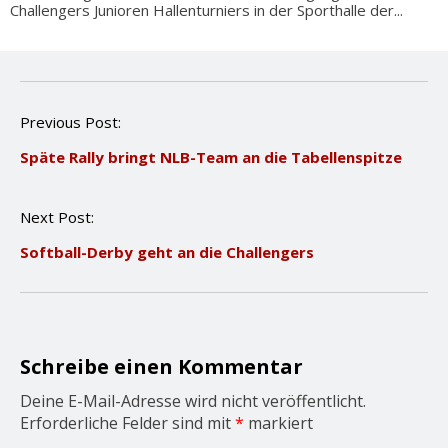
Challengers Junioren Hallenturniers in der Sporthalle der...
P
Previous Post:
o
Späte Rally bringt NLB-Team an die Tabellenspitze
s
t
n
Next Post:
a
v
Softball-Derby geht an die Challengers
i
g
a
t
i
o
Schreibe einen Kommentar
n
Deine E-Mail-Adresse wird nicht veröffentlicht.
Erforderliche Felder sind mit
*
markiert