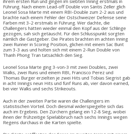
ihrem ersten Run und gingen im siebten Inning erstmals in
Führung. Nach einem Lead-off Double von Säntis Zeller glich
Leonel Sosa Marte mit einem RBI-Double zum 2-2 aus und
brachte nach einem Fehler der Ostschweizer Defense seine
Farben mit 3-2 erstmals in Führung. Wer dachte, die
Challengers hätten wieder einmal den Kopf aus der Schlinge
gezogen, sah sich getäuscht. Für den Schlusspunkt sorgten
nämlich die Gastgeber. Die Pirates brachten im achten Inning
zwei Runner in Scoring Position, glichen mit einem Sac Bunt
zum 3-3 aus und holten sich mit einem 2-Run Double von
Thanh Phong Tran tatsächlich den Sieg.
Leonel Sosa Marte ging 3-von-3 mit zwei Doubles, zwei
Walks, zwei Runs und einem RBI, Francisco Perez und
Thomas Burger erzielten je zwei Hits und Tobias Siegrist gab
in acht Innings neun Hits und fünf Runs ab, vier davon earned,
bei vier Walks und sechs Strikeouts.
Auch in der zweiten Partie waren die Challengers im
statistischen Vorteil. Doch diesmal widerspiegelte sich das
auch im Ergebnis. Den Zürchern gelang ein 12-8 Sieg, wobei
ihnen der frühzeitige Spielabbruch nach sechs Innings wegen
Regens durchaus in die Karten spielte.