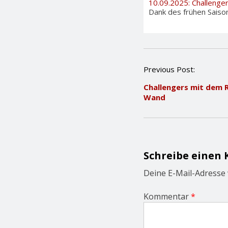
10.09.2025: Challenge
Dank des frühen Saiso
P
Previous Post:
o
Challengers mit dem 
s
Wand
t
n
a
v
i
g
Schreibe einen
a
t
Deine E-Mail-Adresse w
i
o
Kommentar
*
n