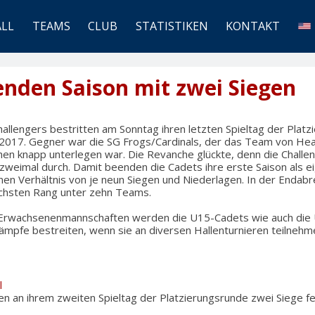
ALL
TEAMS
CLUB
STATISTIKEN
KONTAKT
nden Saison mit zwei Siegen
allengers bestritten am Sonntag ihren letzten Spieltag der Plat
 2017. Gegner war die SG Frogs/Cardinals, der das Team von He
en knapp unterlegen war. Die Revanche glückte, denn die Challen
 zweimal durch. Damit beenden die Cadets ihre erste Saison als
en Verhältnis von je neun Siegen und Niederlagen. In der Endabr
chsten Rang unter zehn Teams.
Erwachsenenmannschaften werden die U15-Cadets wie auch die U
ämpfe bestreiten, wenn sie an diversen Hallenturnieren teilneh
l
n an ihrem zweiten Spieltag der Platzierungsrunde zwei Siege fe