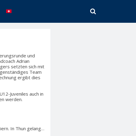
SEARCH
zierungsrunde und
adcoach Adrian
gers setzten sich mit
 eigenständiges Team
echnung ergibt dies
12-Juveniles auch in
men werden.
iern. In Thun gelang…