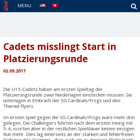
S
MENU
Cadets misslingt Start in
Platzierungsrunde
02.09.2017
Die U15-Cadets haben am ersten Spieltag der
Platzierungsrunde zwei Niederlagen einstecken müssen. Sie
unterlagen in Embrach der SG Cardinals/Frogs und den
Therwil Flyers.
Im ersten Spiel gegen die SG Cardinals/Frogs wäre mehr drin
gelegen. Die Challengers führten nach dem ersten Inning mit
5-4, scorten aber in der restlichen Spieldauer keinen einzigen
Run mehr. Dies lag einerseits an der starken und fehlerfreien
Defense des Gegners, aber auch am zu grossen Risiko beim