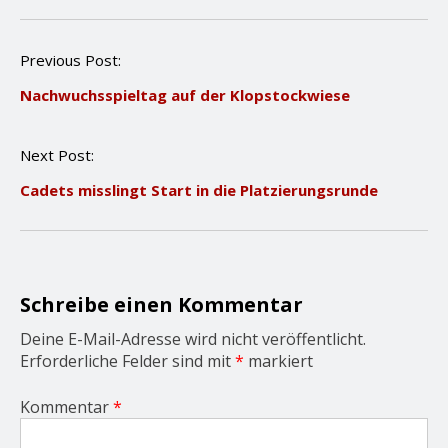
P
Previous Post:
o
Nachwuchsspieltag auf der Klopstockwiese
s
t
n
Next Post:
a
v
Cadets misslingt Start in die Platzierungsrunde
i
g
a
t
i
o
Schreibe einen Kommentar
n
Deine E-Mail-Adresse wird nicht veröffentlicht.
Erforderliche Felder sind mit
*
markiert
Kommentar
*